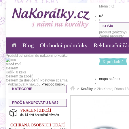
Měna : Kč
Kč
€
KOŠÍK
produkt
(prázdný)
Žádné produkty
Blog
Obchodní podmínky
Reklamační řá
0,00 Kč
Poštovné
0,00 Kč
Celkem
Produkt byl přidán do nákupního košíku
K pokladně
Množství:
Celkem:
Košík:
0
ks
ks
Celkem za zboží:
mapa stránek
Celkem za doručení:
Poštovné zdarma
‹ Pokračovat v nákupu
Přejít do košíku ›
KATEGORIE
>
Korálky
>
2ks Kamej Dáma 1
PROČ NAKUPOVAT U NÁS?
VRÁCENÍ ZBOŽÍ
do 14 dnů bez udání důvodu
OCHRANA OSOBNÍCH ÚDAJŮ