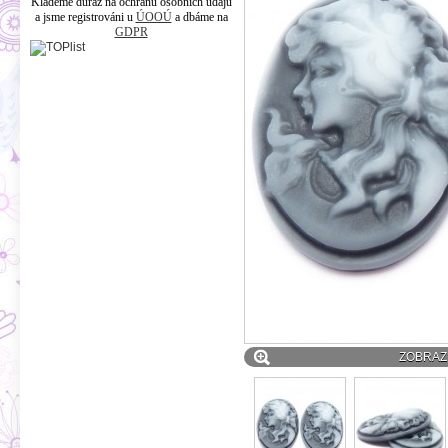
Klademe důraz na ochranu osobních údajů
a jsme registrováni u
ÚOOÚ
a dbáme na
GDPR
ZOBRAZI