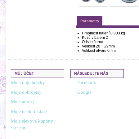
Parametry
Hmotnost balení
0.003 kg
Kusů v balení
2
Odstín
černá
Velikost
20 ~ 29mm
Velikost otvoru
0mm
MŮJ ÚČET
NÁSLEDUJTE NÁS
Moje objednávky
Facebook
Moje dobropisy
Google+
Moje adresy
Moje osobní údaje
Moje slevové kupóny
Sign out