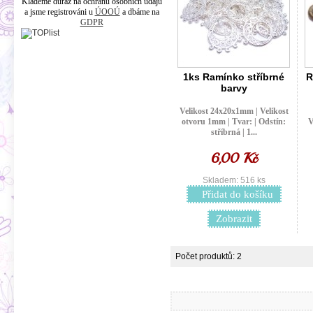
Klademe důraz na ochranu osobních údajů
a jsme registrováni u
ÚOOÚ
a dbáme na
GDPR
1ks Ramínko stříbrné
R
barvy
Velikost 24x20x1mm | Velikost
otvoru 1mm | Tvar: | Odstín:
V
stříbrná | 1...
6,00 Kč
Skladem: 516 ks
Přidat do košíku
Zobrazit
Počet produktů: 2