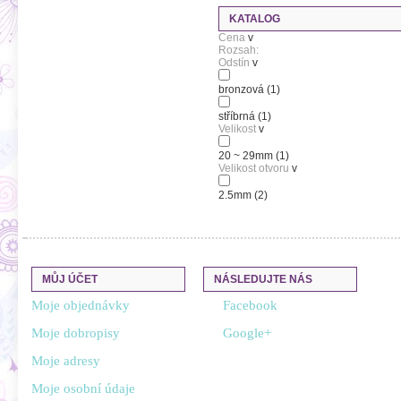
KATALOG
Cena
v
Rozsah:
Odstín
v
bronzová
(1)
stříbrná
(1)
Velikost
v
20 ~ 29mm
(1)
Velikost otvoru
v
2.5mm
(2)
MŮJ ÚČET
NÁSLEDUJTE NÁS
Moje objednávky
Facebook
Moje dobropisy
Google+
Moje adresy
Moje osobní údaje