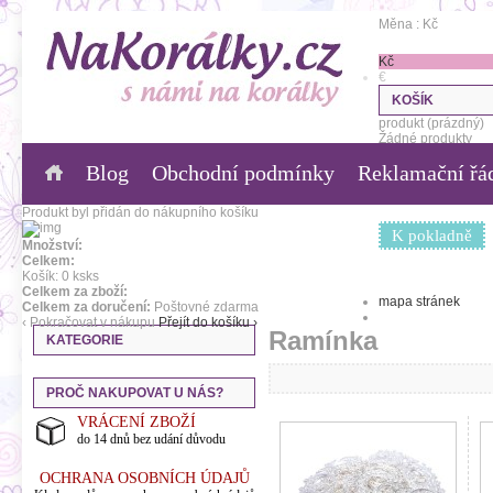
Měna : Kč
Kč
€
KOŠÍK
produkt
(prázdný)
Žádné produkty
Blog
Obchodní podmínky
Reklamační řá
0,00 Kč
Poštovné
0,00 Kč
Celkem
Produkt byl přidán do nákupního košíku
K pokladně
Množství:
Celkem:
Košík:
0
ks
ks
Celkem za zboží:
mapa stránek
Celkem za doručení:
Poštovné zdarma
‹ Pokračovat v nákupu
Přejít do košíku ›
Ramínka
KATEGORIE
PROČ NAKUPOVAT U NÁS?
VRÁCENÍ ZBOŽÍ
do 14 dnů bez udání důvodu
OCHRANA OSOBNÍCH ÚDAJŮ