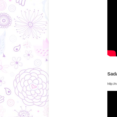
Sada
http:/