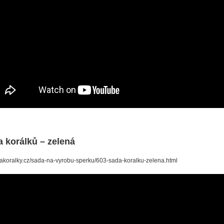
 korálků – zelená
/nakoralky.cz/sada-na-vyrobu-sperku/603-sada-koralku-zelena.html