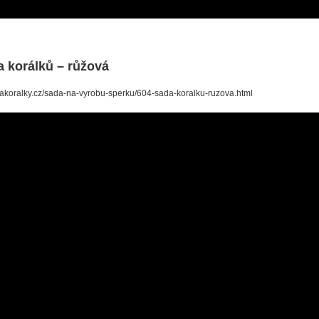
 korálků – růžová
/nakoralky.cz/sada-na-vyrobu-sperku/604-sada-koralku-ruzova.html