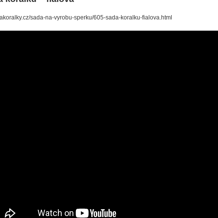
/nakoralky.cz/sada-na-vyrobu-sperku/605-sada-koralku-fialova.html