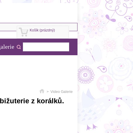
Košík
(prázdný)
alerie
>
Video Galerie
ižuterie z korálků.