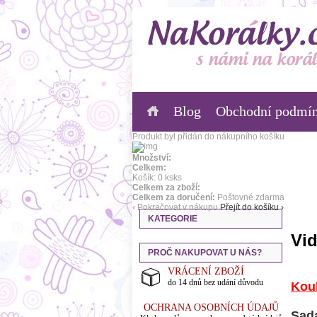
Blog
Obchodní podmí
Produkt byl přidán do nákupního košíku
Množství:
Celkem:
Košík:
0
ks
ks
Celkem za zboží:
Celkem za doručení:
Poštovné zdarma
‹ Pokračovat v nákupu
Přejít do košíku ›
KATEGORIE
Vid
PROČ NAKUPOVAT U NÁS?
VRÁCENÍ ZBOŽÍ
do 14 dnů bez udání důvodu
Kou
OCHRANA OSOBNÍCH ÚDAJŮ
Sada