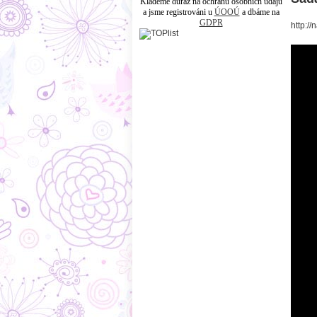
Klademe důraz na ochranu osobních údajů
a jsme registrováni u
ÚOOÚ
a dbáme na
GDPR
http:/