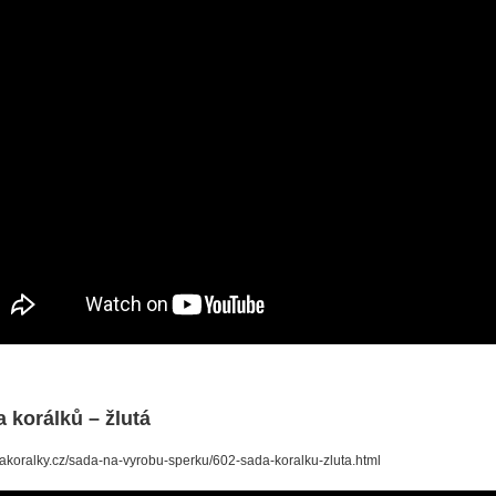
 korálků – žlutá
/nakoralky.cz/sada-na-vyrobu-sperku/602-sada-koralku-zluta.html