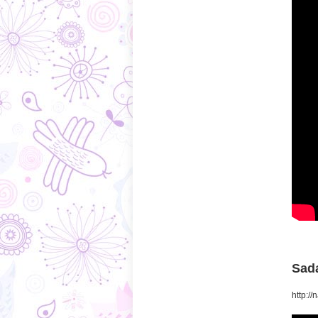
Sada
http:/