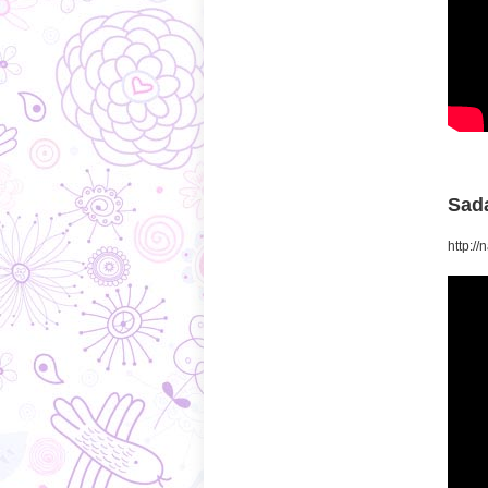
Sad
http:/