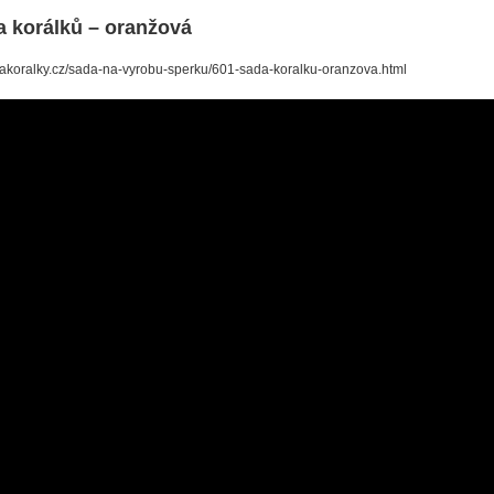
 korálků – oranžová
/nakoralky.cz/sada-na-vyrobu-sperku/601-sada-koralku-oranzova.html