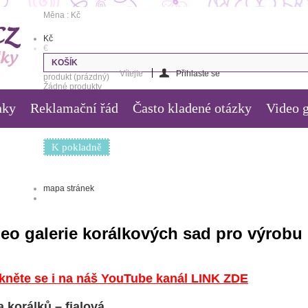
Měna : Kč
Kč
€
KOŠÍK
Vítejte
Přihlaste se
produkt
(prázdný)
Žádné produkty
nky
Reklamační řád
Často kladené otázky
Video g
0,00 Kč
Poštovné
0,00 Kč
Celkem
K pokladně
mapa stránek
eo galerie korálkových sad pro výrobu b
kněte se i na náš YouTube kanál LINK ZDE
 korálků – fialová