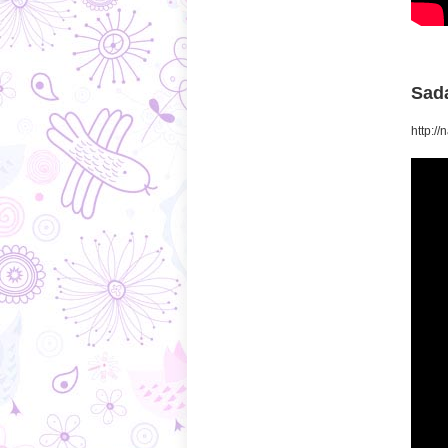
Sada
http:/