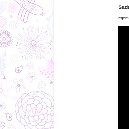
Sada
http:/