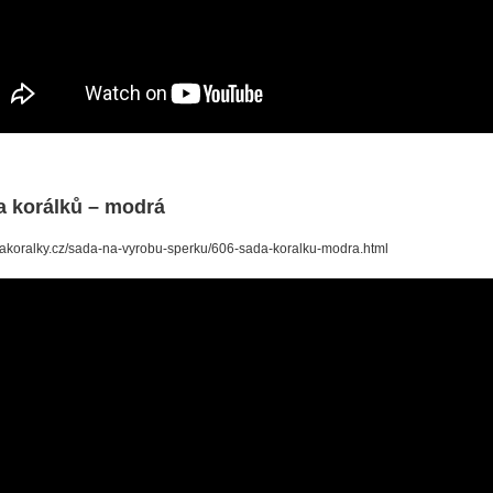
a korálků – modrá
/nakoralky.cz/sada-na-vyrobu-sperku/606-sada-koralku-modra.html