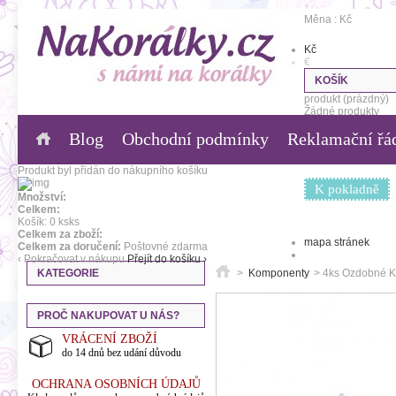
Měna : Kč
Kč
€
KOŠÍK
produkt
(prázdný)
Žádné produkty
Blog
Obchodní podmínky
Reklamační řá
0,00 Kč
Poštovné
0,00 Kč
Celkem
Produkt byl přidán do nákupního košíku
K pokladně
Množství:
Celkem:
Košík:
0
ks
ks
Celkem za zboží:
mapa stránek
Celkem za doručení:
Poštovné zdarma
‹ Pokračovat v nákupu
Přejít do košíku ›
KATEGORIE
>
Komponenty
>
4ks Ozdobné K
PROČ NAKUPOVAT U NÁS?
VRÁCENÍ ZBOŽÍ
do 14 dnů bez udání důvodu
OCHRANA OSOBNÍCH ÚDAJŮ