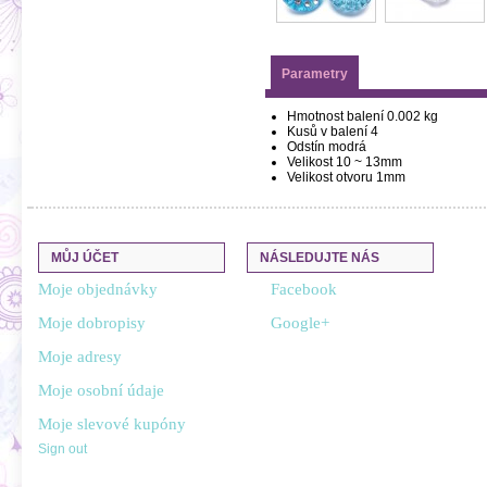
Parametry
Hmotnost balení
0.002 kg
Kusů v balení
4
Odstín
modrá
Velikost
10 ~ 13mm
Velikost otvoru
1mm
MŮJ ÚČET
NÁSLEDUJTE NÁS
Moje objednávky
Facebook
Moje dobropisy
Google+
Moje adresy
Moje osobní údaje
Moje slevové kupóny
Sign out