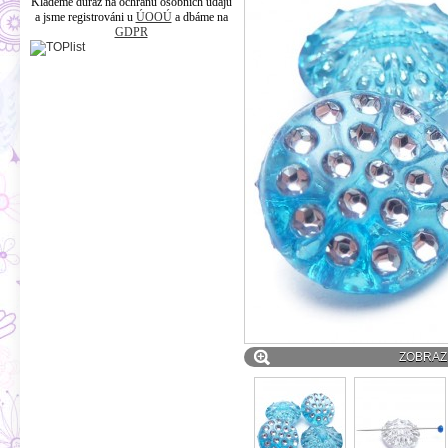
Klademe důraz na ochranu osobních údajů
a jsme registrováni u
ÚOOÚ
a dbáme na
GDPR
ZOBRAZI