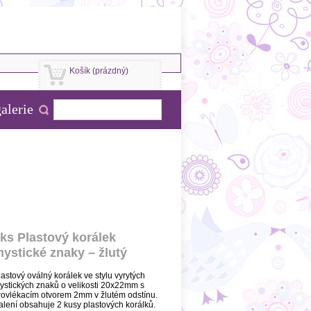
Košík
(prázdný)
alerie
ks Plastový korálek
ystické znaky – žlutý
lastový oválný korálek ve stylu vyrytých
ystických znaků o velikosti 20x22mm s
rovlékacím otvorem 2mm v žlutém odstínu.
alení obsahuje 2 kusy plastových korálků.