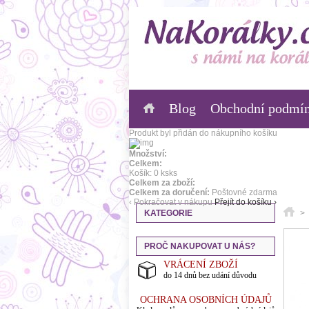
Blog
Obchodní podmí
Produkt byl přidán do nákupního košíku
Množství:
Celkem:
Košík:
0
ks
ks
Celkem za zboží:
Celkem za doručení:
Poštovné zdarma
‹ Pokračovat v nákupu
Přejít do košíku ›
KATEGORIE
>
PROČ NAKUPOVAT U NÁS?
VRÁCENÍ ZBOŽÍ
do 14 dnů bez udání důvodu
OCHRANA OSOBNÍCH ÚDAJŮ