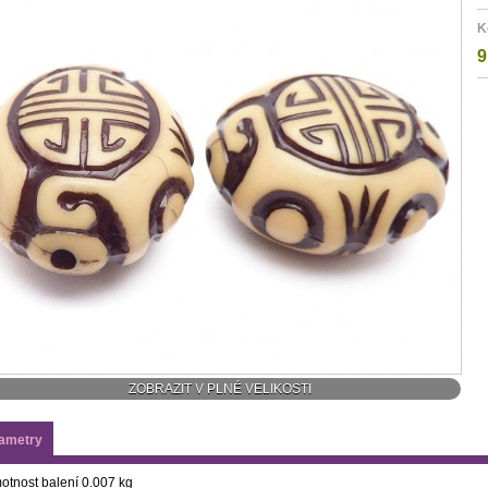
K
9
ZOBRAZIT V PLNÉ VELIKOSTI
ametry
otnost balení
0.007 kg