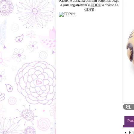
Klademe důraz na ochranu osobních údajů
a jsme registrováni u
ÚOOÚ
a dbáme na
GDPR
Par
Hm