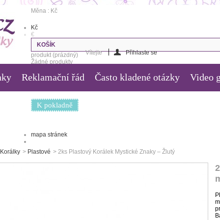
Měna : Kč
Kč
€
KOŠÍK
Vítejte
Přihlaste se
produkt
(prázdný)
Žádné produkty
nky
Reklamační řád
Často kladené otázky
Video g
0,00 Kč
Poštovné
0,00 Kč
Celkem
K pokladně
mapa stránek
Korálky
>
Plastové
>
2ks Plastový Korálek Mystické Znaky – Žlutý
2
m
P
m
p
B