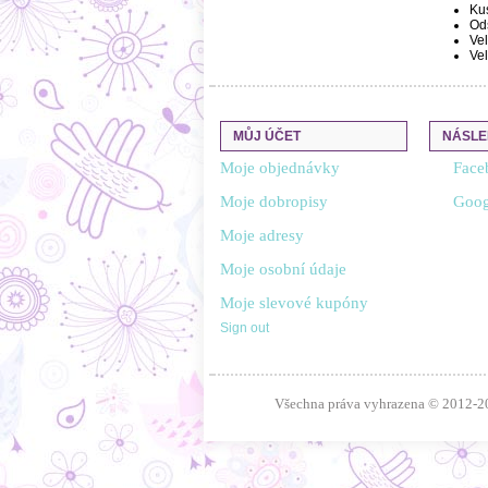
Ku
Od
Vel
Vel
MŮJ ÚČET
NÁSLE
Moje objednávky
Face
Moje dobropisy
Goog
Moje adresy
Moje osobní údaje
Moje slevové kupóny
Sign out
Všechna práva vyhrazena © 2012-2016