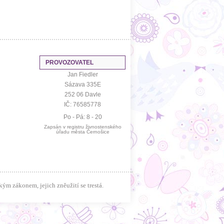
PROVOZOVATEL
Jan Fiedler
Sázava 335E
252 06 Davle
IČ: 76585778
Po - Pá: 8 - 20
Zapsán v registru živnostenského
úřadu města Černošice
m zákonem, jejich zněužití se trestá.