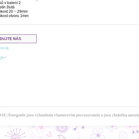
sů v balení
2
stín
žlutá
ikost
20 ~ 29mm
ikost otvoru
1mm
DUJTE NÁS
book
le+
 | Fotografie jsou výhradním vlastnictvím provozovatele a jsou chráněna autorský