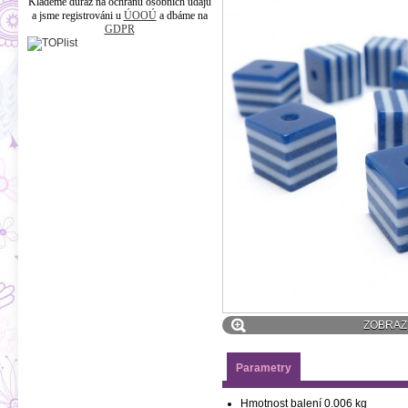
Klademe důraz na ochranu osobních údajů
a jsme registrováni u
ÚOOÚ
a dbáme na
GDPR
ZOBRAZI
Parametry
Hmotnost balení
0.006 kg