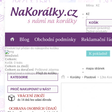
Měna : Kč
Kč
€
KOŠÍK
produkt
(prázdný)
Žádné produkty
Blog
Obchodní podmínky
Reklamační řá
0,00 Kč
Poštovné
0,00 Kč
Celkem
Produkt byl přidán do nákupního košíku
K pokladně
Množství:
Celkem:
Košík:
0
ks
ks
Celkem za zboží:
mapa stránek
Celkem za doručení:
Poštovné zdarma
‹ Pokračovat v nákupu
Přejít do košíku ›
KATEGORIE
>
Korálky
>
Plastové
>
12ks Kos
PROČ NAKUPOVAT U NÁS?
VRÁCENÍ ZBOŽÍ
do 14 dnů bez udání důvodu
OCHRANA OSOBNÍCH ÚDAJŮ