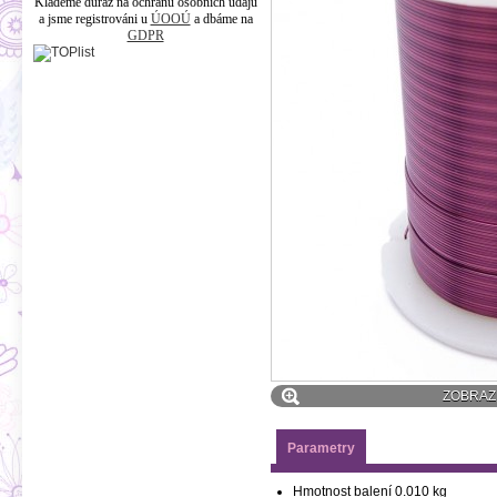
Klademe důraz na ochranu osobních údajů
a jsme registrováni u
ÚOOÚ
a dbáme na
GDPR
ZOBRAZI
Parametry
Hmotnost balení
0.010 kg