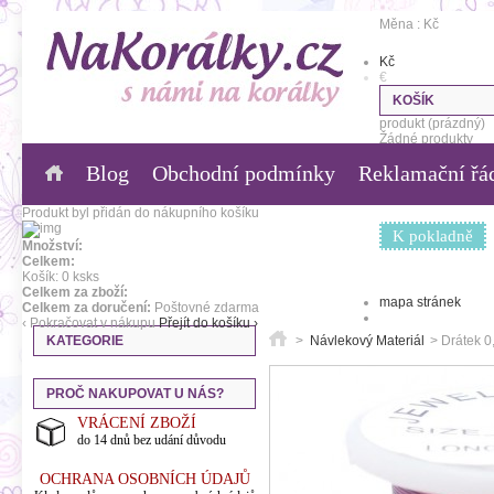
Měna : Kč
Kč
€
KOŠÍK
produkt
(prázdný)
Žádné produkty
Blog
Obchodní podmínky
Reklamační řá
0,00 Kč
Poštovné
0,00 Kč
Celkem
Produkt byl přidán do nákupního košíku
K pokladně
Množství:
Celkem:
Košík:
0
ks
ks
Celkem za zboží:
mapa stránek
Celkem za doručení:
Poštovné zdarma
‹ Pokračovat v nákupu
Přejít do košíku ›
KATEGORIE
>
Návlekový Materiál
>
Drátek 0
PROČ NAKUPOVAT U NÁS?
VRÁCENÍ ZBOŽÍ
do 14 dnů bez udání důvodu
OCHRANA OSOBNÍCH ÚDAJŮ