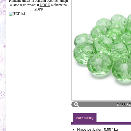
Klademe důraz na ochranu osobních údajů
a jsme registrováni u
ÚOOÚ
a dbáme na
GDPR
ZOBRAZI
Parametry
Hmotnost balení
0.007 kg