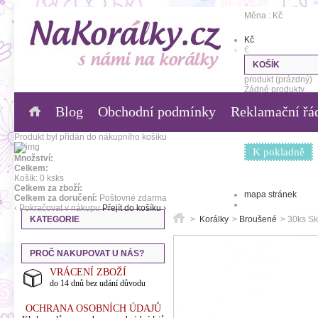
Měna : Kč
Kč
€
KOŠÍK
produkt
(prázdný)
Žádné produkty
Blog
Obchodní podmínky
Reklamační řá
0,00 Kč
Poštovné
0,00 Kč
Celkem
Produkt byl přidán do nákupního košíku
K pokladně
Množství:
Celkem:
Košík:
0
ks
ks
Celkem za zboží:
mapa stránek
Celkem za doručení:
Poštovné zdarma
‹ Pokračovat v nákupu
Přejít do košíku ›
KATEGORIE
>
Korálky
>
Broušené
>
30ks Sk
PROČ NAKUPOVAT U NÁS?
VRÁCENÍ ZBOŽÍ
do 14 dnů bez udání důvodu
OCHRANA OSOBNÍCH ÚDAJŮ