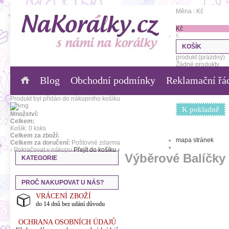
Měna : Kč
Kč
€
KOŠÍK
produkt
(prázdný)
Žádné produkty
Blog
Obchodní podmínky
Reklamační řá
0,00 Kč
Poštovné
0,00 Kč
Celkem
Produkt byl přidán do nákupního košíku
K pokladně
Množství:
Celkem:
Košík:
0
ks
ks
Celkem za zboží:
mapa stránek
Celkem za doručení:
Poštovné zdarma
‹ Pokračovat v nákupu
Přejít do košíku ›
Výběrové Balíčky
KATEGORIE
PROČ NAKUPOVAT U NÁS?
VRÁCENÍ ZBOŽÍ
do 14 dnů bez udání důvodu
OCHRANA OSOBNÍCH ÚDAJŮ