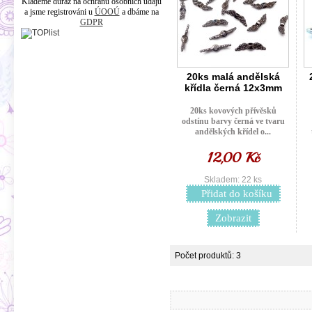
Klademe důraz na ochranu osobních údajů
a jsme registrováni u
ÚOOÚ
a dbáme na
GDPR
20ks malá andělská
křídla černá 12x3mm
20ks kovových přívěsků
odstínu barvy černá ve tvaru
andělských křídel o...
12,00 Kč
Skladem: 22 ks
Přidat do košíku
Zobrazit
Počet produktů: 3