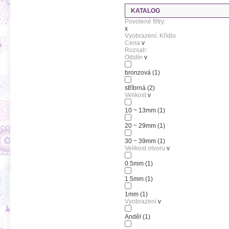
KATALOG
Povolené filtry:
x
Vyobrazení: Křídlo
Cena
v
Rozsah:
Odstín
v
bronzová
(1)
stříbrná
(2)
Velikost
v
10 ~ 13mm
(1)
20 ~ 29mm
(1)
30 ~ 39mm
(1)
Velikost otvoru
v
0.5mm
(1)
1.5mm
(1)
1mm
(1)
Vyobrazení
v
Anděl
(1)