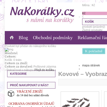
Měna : Kč
Kč
€
KOŠÍK
produkt
(prázdný)
Žádné produkty
Blog
Obchodní podmínky
Reklamační řá
0,00 Kč
Poštovné
0,00 Kč
Celkem
Produkt byl přidán do nákupního košíku
K pokladně
Množství:
Celkem:
Košík:
0
ks
ks
Celkem za zboží:
mapa stránek
Celkem za doručení:
Poštovné zdarma
‹ Pokračovat v nákupu
Přejít do košíku ›
Kovové – Vyobraz
KATEGORIE
PROČ NAKUPOVAT U NÁS?
VRÁCENÍ ZBOŽÍ
do 14 dnů bez udání důvodu
OCHRANA OSOBNÍCH ÚDAJŮ