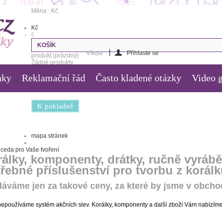
Měna : Kč
Kč
€
KOŠÍK
Vítejte
Přihlaste se
produkt
(prázdný)
Žádné produkty
nky
Reklamační řád
Často kladené otázky
Video g
0,00 Kč
Poštovné
0,00 Kč
Celkem
K pokladně
mapa stránek
álky, komponenty, drátky, ručně vyrábě
řebné příslušenství pro tvorbu z korá
áváme jen za takové ceny, za které by jsme v obcho
nepoužíváme systém akčních slev. Korálky, komponenty a další zboží Vám nabízíme 