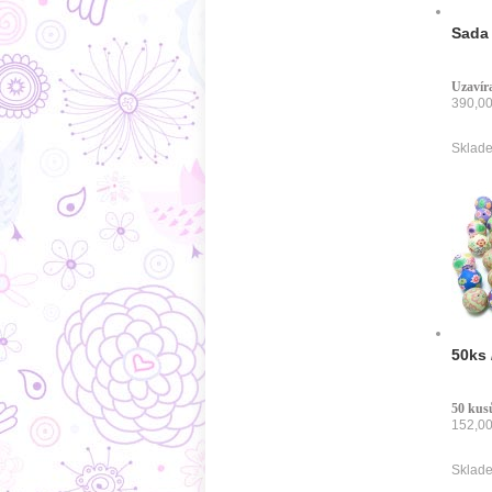
Sada 
Uzavíra
390,00
Sklade
50ks 
50 kus
152,00
Sklade