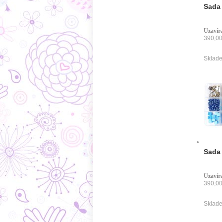
Sada 
Uzavíra
390,00
Sklade
Sada 
Uzavíra
390,00
Sklade