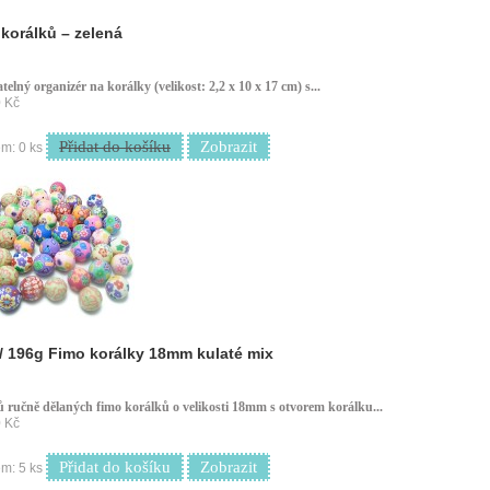
korálků – zelená
telný organizér na korálky (velikost: 2,2 x 10 x 17 cm) s...
 Kč
Přidat do košíku
Zobrazit
m: 0 ks
/ 196g Fimo korálky 18mm kulaté mix
ů ručně dělaných fimo korálků o velikosti 18mm s otvorem korálku...
 Kč
Přidat do košíku
Zobrazit
m: 5 ks