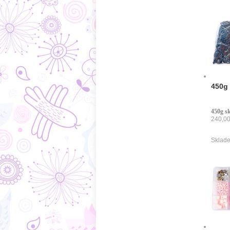
450g 
450g s
240,00
Sklade