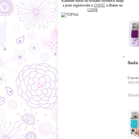
Klademe důraz na ochranu osobních údajů
a jsme registrováni u
ÚOOÚ
a dbáme na
GDPR
Sada 
Uzavíra
390,00
Sklade