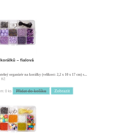
korálků – fialová
telný organizér na korálky (velikost: 2,2 x 10 x 17 cm) s...
 Kč
Přidat do košíku
Zobrazit
m: 0 ks