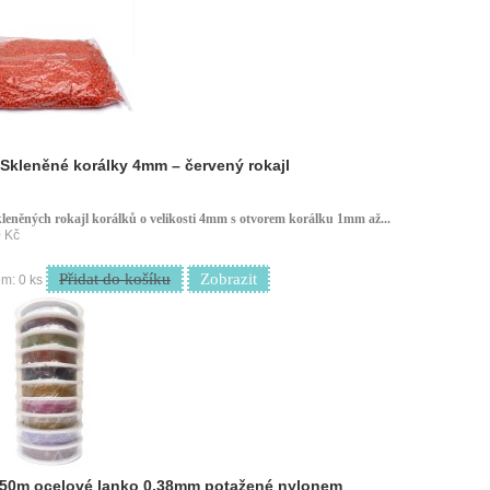
Skleněné korálky 4mm – červený rokajl
kleněných rokajl korálků o velikosti 4mm s otvorem korálku 1mm až...
 Kč
Přidat do košíku
Zobrazit
m: 0 ks
 50m ocelové lanko 0,38mm potažené nylonem