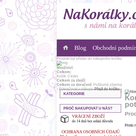
Blog
Obchodní podmí
Produkt byl přidán do nákupního košíku
Množství:
Celkem:
Košík:
0
ks
ks
Celkem za zboží:
Celkem za doručení:
Poštovné zdarma
‹ Pokračovat v nákupu
Přejít do košíku ›
KATEGORIE
Kor
pot
PROČ NAKUPOVAT U NÁS?
Prod
VRÁCENÍ ZBOŽÍ
do 14 dnů bez udání důvodu
Proto 
OCHRANA OSOBNÍCH ÚDAJŮ