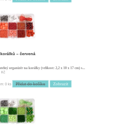
korálků – červená
telný organizér na korálky (velikost: 2,2 x 10 x 17 cm) s...
 Kč
Přidat do košíku
Zobrazit
m: 0 ks