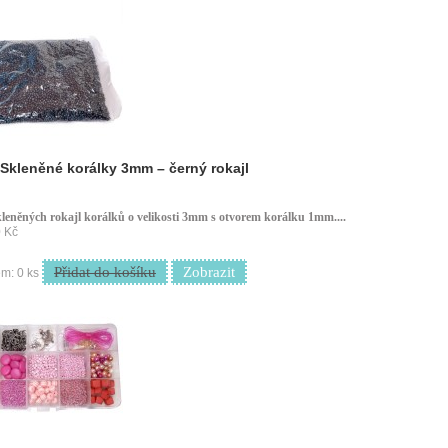
Skleněné korálky 3mm – černý rokajl
kleněných rokajl korálků o velikosti 3mm s otvorem korálku 1mm....
 Kč
Přidat do košíku
Zobrazit
m: 0 ks