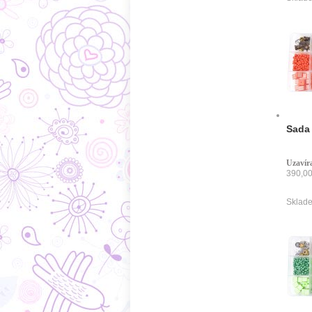
Sada 
Uzavíra
390,00
Sklade