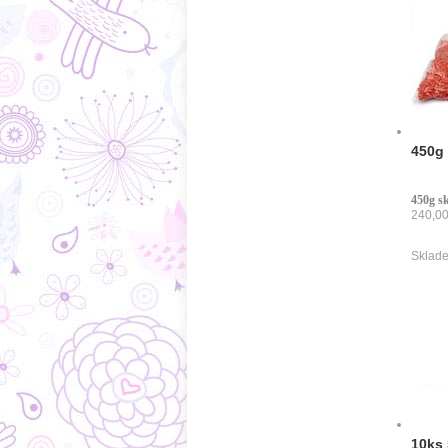
450g 
450g s
240,00
Sklade
10ks