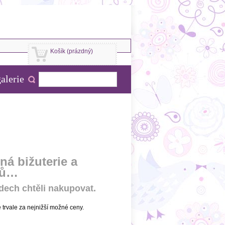
Košík
(prázdný)
alerie
ná bižuterie a
lků…
dech chtěli nakupovat.
trvale za nejnižší možné ceny.